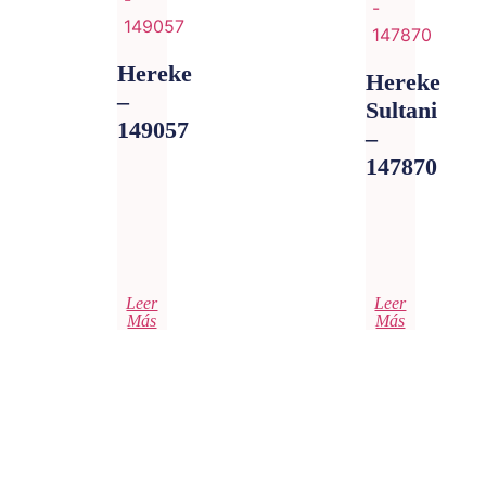
Hereke
Hereke
–
Sultani
149057
–
147870
Leer
Leer
Más
Más