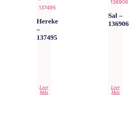
Sal –
Hereke
136906
–
137495
Leer
Leer
Más
Más