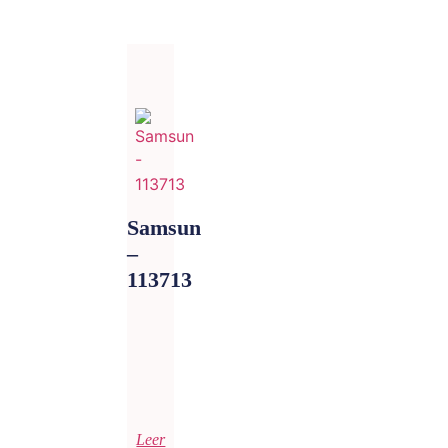
Samsun
–
113713
Leer