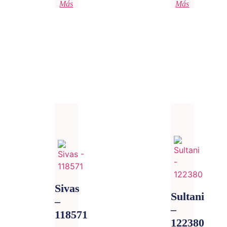
Más
Más
Sivas
Sultani
–
–
118571
122380