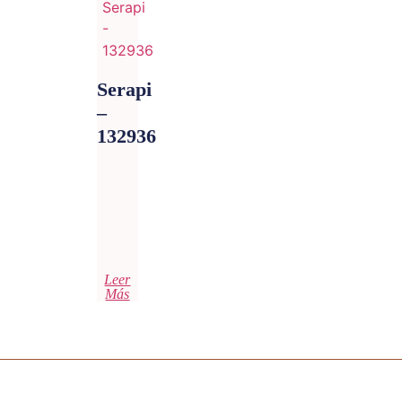
Serapi
–
132936
Leer
Más