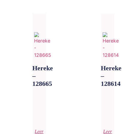
Hereke
Hereke
–
–
128665
128614
Leer
Leer