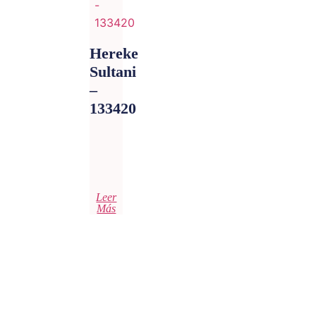
Hereke
Sultani
–
133420
Leer
Más