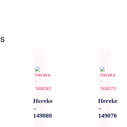
os
Hereke
Hereke
–
–
149080
149070