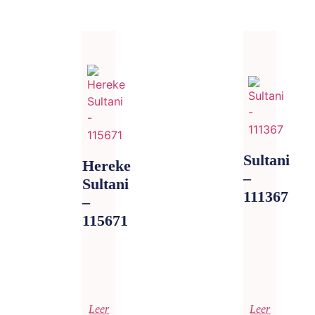
Sultani
Hereke
–
Sultani
111367
–
115671
Leer
Leer