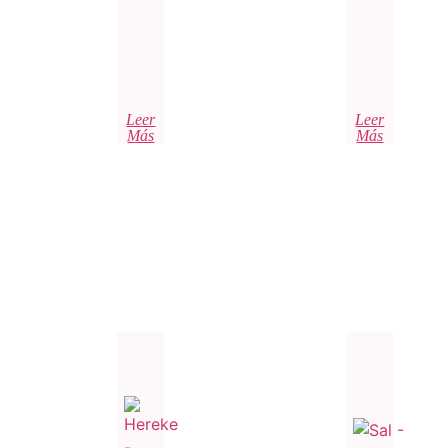
Leer
Leer
Más
Más