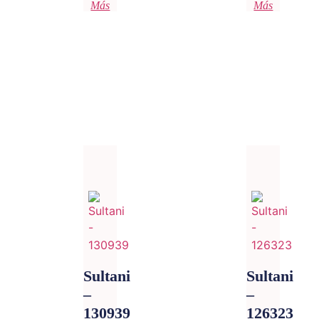
Más
Más
Sultani
Sultani
–
–
130939
126323