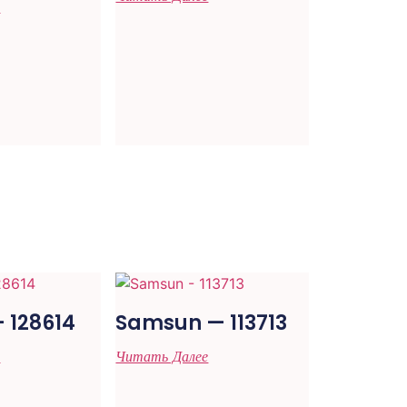
е
 128614
Samsun — 113713
е
Читать Далее