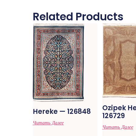
Related Products
Ozipek H
Hereke — 126848
126729
Читать Далее
Читать Далее