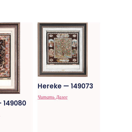
Hereke — 149073
Читать Далее
— 149080
е