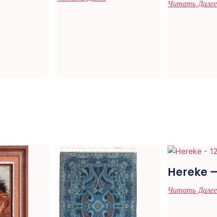
Читать Дале
Hereke —
Читать Дале