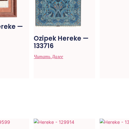
ereke —
Ozipek Hereke —
133716
Читать Далее