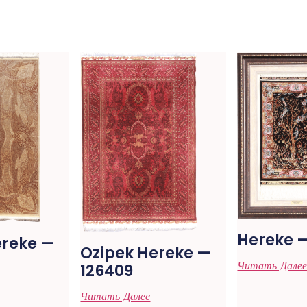
Hereke 
ereke —
Ozipek Hereke —
Читать Дале
126409
Читать Далее