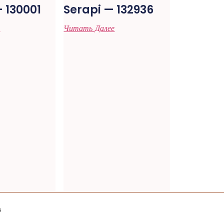
 130001
Serapi — 132936
е
Читать Далее
s