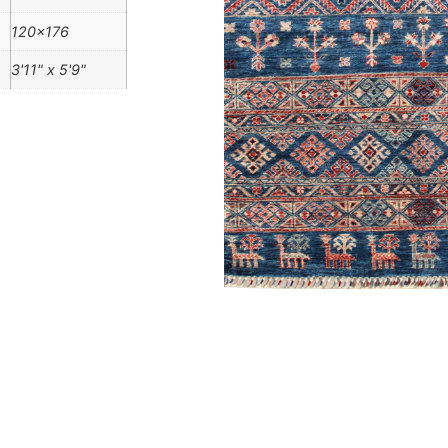
120×176
3'11" x 5'9"