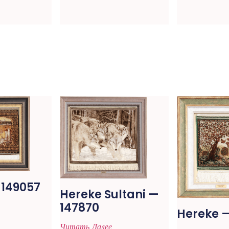
 149057
Hereke Sultani —
147870
Hereke —
Читать Далее