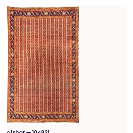
Afshar — 104821