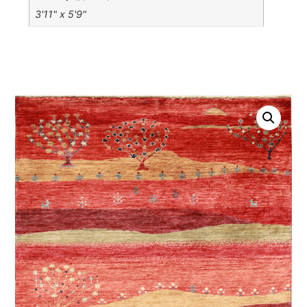
3'11" x 5'9"